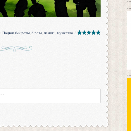
и
:
Подвиг 6-й роты
,
6 рота
,
память
,
мужество