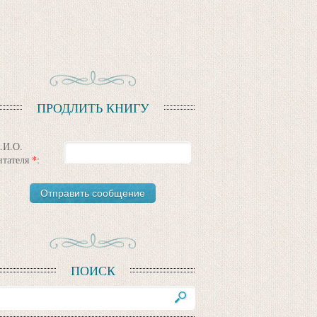
ПРОДЛИТЬ КНИГУ
.И.О.
итателя
*
:
ПОИСК