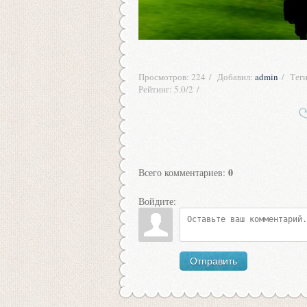
Просмотров
:
224
Добавил
:
admin
Тег
Рейтинг
:
5.0
/
2
0
Всего комментариев
:
Войдите:
Отправить