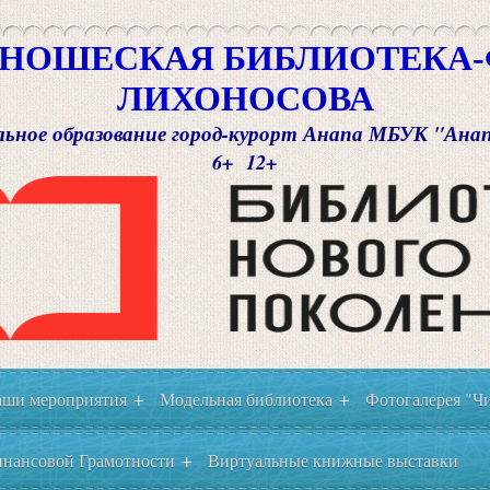
НОШЕСКАЯ БИБЛИОТЕКА-Ф
ЛИХОНОСОВА
ьное образование город-курорт Анапа МБУК "Ана
6+ 12+
ши мероприятия
Модельная библиотека
Фотогалерея "Чи
+
+
нансовой Грамотности
Виртуальные книжные выставки
+