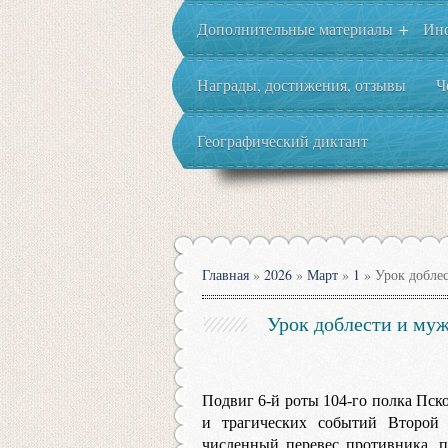
Дополнительные материалы
Ин
+
Награды, достижения, отзывы
Ч
Географический диктант
Главная
»
2026
»
Март
»
1
» Урок доблес
Урок доблести и муж
Подвиг 6-й роты 104-го полка Пск
и трагических событий Второй 
численный перевес противника, п