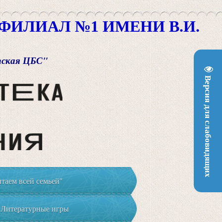
ИЛИАЛ №1 ИМЕНИ В.И.
пская ЦБС"
Версия для слабовидящих
таем всей семьей"
Литературные игры