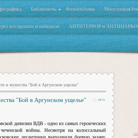
фографика
Библионочь
Фотоальбомы
Многоликая Ро
+
ерез все прошли и победили
АНТИТЕРРОР и АНТИНАРКО
ти и мужества "Бой в Аргунском ущелье"
ества "Бой в Аргунском ущелье"
09:51
овской дивизии ВДВ - одно из самых героических
чеченской войны. Несмотря на колоссальный
сковские десантники выполнили боевую задачу,