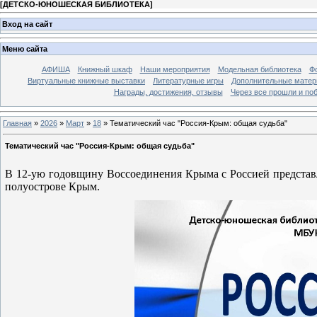
[
ДЕТСКО-ЮНОШЕСКАЯ БИБЛИОТЕКА
]
Вход на сайт
Меню сайта
АФИША
Книжный шкаф
Наши мероприятия
Модельная библиотека
Фо
Виртуальные книжные выставки
Литературные игры
Дополнительные мате
Награды, достижения, отзывы
Через все прошли и по
Главная
»
2026
»
Март
»
18
» Тематический час "Россия-Крым: общая судьба"
Тематический час "Россия-Крым: общая судьба"
В 12-ую годовщину Воссоединения Крыма с Россией представ
полуострове Крым.