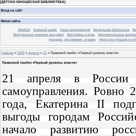
[
ДЕТСКО-ЮНОШЕСКАЯ БИБЛИОТЕКА
]
Вход на сайт
Меню сайта
АФИША
Книжный шкаф
Наши мероприятия
Модельная библиотека
Фо
Виртуальные книжные выставки
Викторины и игры
Дополнительные матер
Награды, достижения, отзывы
Через все прошли и по
Главная
»
2025
»
Апрель
»
21
» Правовой ликбез «Первый уровень власти»
Правовой ликбез «Первый уровень власти»
21 апреля в России 
самоуправления. Ровно 2
года, Екатерина II по
выгоды городам Россий
начало развитию росси