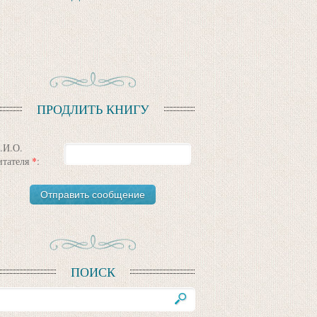
ПРОДЛИТЬ КНИГУ
.И.О.
итателя
*
:
ПОИСК