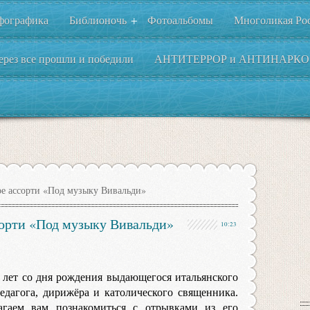
фографика
Библионочь
Фотоальбомы
Многоликая Ро
+
ерез все прошли и победили
АНТИТЕРРОР и АНТИНАРКО
е ассорти «Под музыку Вивальди»
орти «Под музыку Вивальди»
10:23
5 лет со дня рождения выдающегося итальянского
педагога, дирижёра и католического священника.
гаем вам познакомиться с отрывками из его