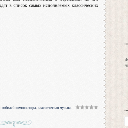
одят в список самых исполняемых классических
Ф
ч
и
:
юбилей композитора
,
классическая музыка
,