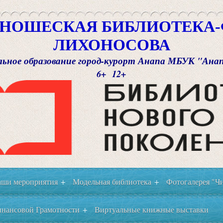
НОШЕСКАЯ БИБЛИОТЕКА-Ф
ЛИХОНОСОВА
ьное образование город-курорт Анапа МБУК "Ана
6+ 12+
ши мероприятия
Модельная библиотека
Фотогалерея "Чи
+
+
нансовой Грамотности
Виртуальные книжные выставки
+