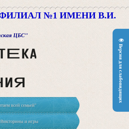
ИЛИАЛ №1 ИМЕНИ В.И.
пская ЦБС"
Версия для слабовидящих
таем всей семьей"
Викторины и игры