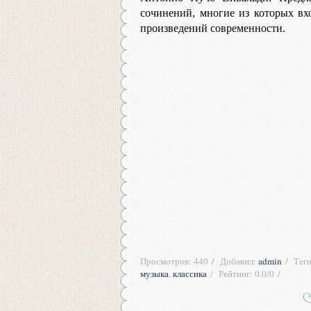
сочинений, многие из которых вх
произведений современности.
Просмотров
:
440
Добавил
:
admin
Тег
музыка
,
классика
Рейтинг
:
0.0
/
0