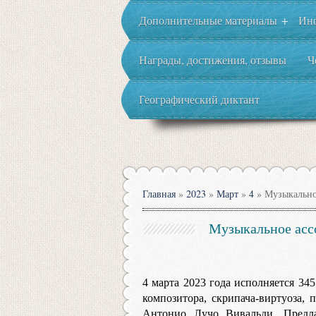
Дополнительные материалы
Ин
+
Награды, достижения, отзывы
Ч
Географический диктант
Главная
»
2023
»
Март
»
4
» Музыкально
Музыкальное асс
4 марта 2023 года исполняется 34
композитора, скрипача-виртуоза, 
Антонио Лучо Вивальди. Предла