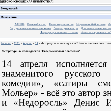
[
ДЕТСКО-ЮНОШЕСКАЯ БИБЛИОТЕКА
]
Вход на сайт
Меню сайта
АФИША
Книжный шкаф
Наши мероприятия
Модельная библиотека
Фо
Виртуальные книжные выставки
Литературные игры
Дополнительные мате
Награды, достижения, отзывы
Через все прошли и по
Главная
»
2025
»
Апрель
»
14
» Литературный калейдоскоп "Сатиры смелый властели
Литературный калейдоскоп "Сатиры смелый властелин"
14 апреля исполняетс
знаменитого русского 
комедии», «сатиры сме
Мольер» - всё это автор 
и «Недоросль» Денис И