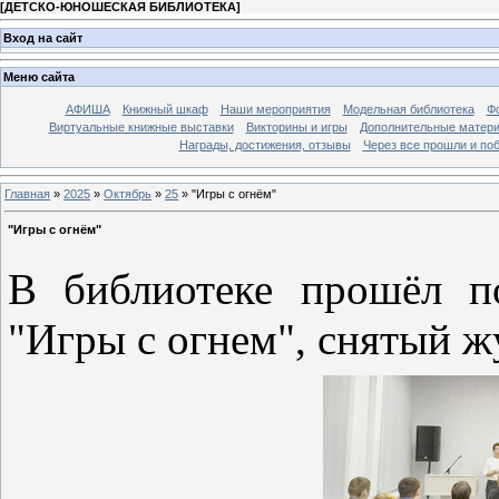
[
ДЕТСКО-ЮНОШЕСКАЯ БИБЛИОТЕКА
]
Вход на сайт
Меню сайта
АФИША
Книжный шкаф
Наши мероприятия
Модельная библиотека
Фо
Виртуальные книжные выставки
Викторины и игры
Дополнительные матер
Награды, достижения, отзывы
Через все прошли и по
Главная
»
2025
»
Октябрь
»
25
» "Игры с огнём"
"Игры с огнём"
В библиотеке прошёл п
"Игры с огнем", снятый 