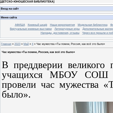
[
ДЕТСКО-ЮНОШЕСКАЯ БИБЛИОТЕКА
]
Вход на сайт
Меню сайта
АФИША
Книжный шкаф
Наши мероприятия
Модельная библиотека
Фо
Виртуальные книжные выставки
Литературные игры
Дополнительные мате
Награды, достижения, отзывы
Через все прошли и по
Главная
»
2023
»
Май
»
4
» Час мужества «Ты помни, Россия, как всё это было»
Час мужества «Ты помни, Россия, как всё это было»
В преддверии великого 
учащихся МБОУ СОШ №
провели час мужества «Т
было».