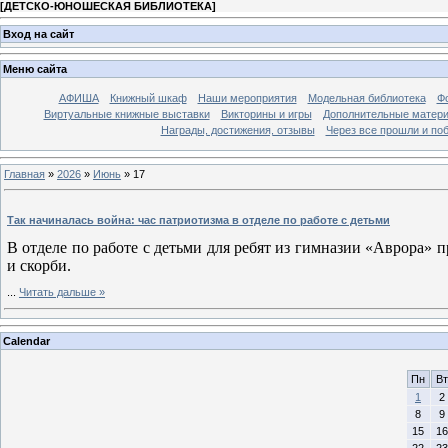
[
ДЕТСКО-ЮНОШЕСКАЯ БИБЛИОТЕКА
]
Вход на сайт
Меню сайта
АФИША
Книжный шкаф
Наши мероприятия
Модельная библиотека
Фо
Виртуальные книжные выставки
Викторины и игры
Дополнительные матер
Награды, достижения, отзывы
Через все прошли и по
Главная
»
2026
»
Июнь
»
17
Так начиналась война: час патриотизма в отделе по работе с детьми
В отделе по работе с детьми для ребят из гимназии «Аврора»
и скорби.
...
Читать дальше »
Calendar
Пн
Вт
1
2
8
9
15
16
22
23