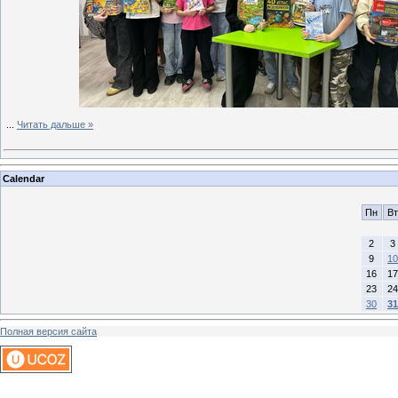
...
Читать дальше »
Calendar
Пн
Вт
2
3
9
10
16
17
23
24
30
31
Полная версия сайта