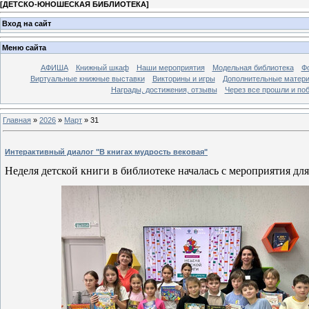
[
ДЕТСКО-ЮНОШЕСКАЯ БИБЛИОТЕКА
]
Вход на сайт
Меню сайта
АФИША
Книжный шкаф
Наши мероприятия
Модельная библиотека
Фо
Виртуальные книжные выставки
Викторины и игры
Дополнительные матер
Награды, достижения, отзывы
Через все прошли и по
Главная
»
2026
»
Март
»
31
Интерактивный диалог "В книгах мудрость вековая"
Неделя детской книги в библиотеке началась с мероприятия д