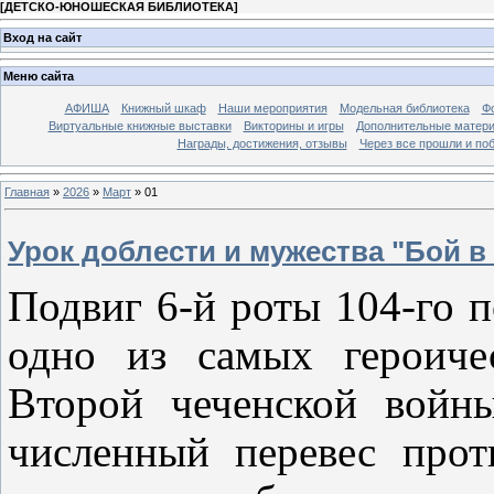
[
ДЕТСКО-ЮНОШЕСКАЯ БИБЛИОТЕКА
]
Вход на сайт
Меню сайта
АФИША
Книжный шкаф
Наши мероприятия
Модельная библиотека
Фо
Виртуальные книжные выставки
Викторины и игры
Дополнительные матер
Награды, достижения, отзывы
Через все прошли и по
Главная
»
2026
»
Март
»
01
Урок доблести и мужества "Бой в
Подвиг 6-й роты 104-го 
одно из самых героиче
Второй чеченской войн
численный перевес прот