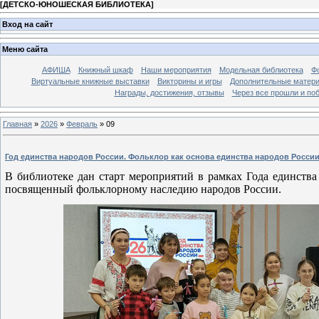
[
ДЕТСКО-ЮНОШЕСКАЯ БИБЛИОТЕКА
]
Вход на сайт
Меню сайта
АФИША
Книжный шкаф
Наши мероприятия
Модельная библиотека
Фо
Виртуальные книжные выставки
Викторины и игры
Дополнительные матер
Награды, достижения, отзывы
Через все прошли и по
Главная
»
2026
»
Февраль
»
09
Год единства народов России. Фольклор как основа единства народов Росси
В библиотеке дан старт мероприятий в рамках Года единства
посвященный фольклорному наследию народов России.