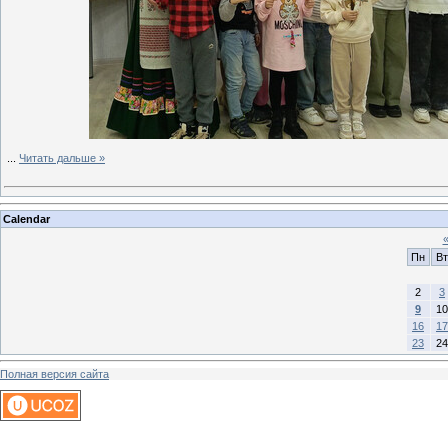
...
Читать дальше »
Calendar
Пн
Вт
2
3
9
10
16
17
23
24
Полная версия сайта