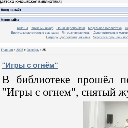
[
ДЕТСКО-ЮНОШЕСКАЯ БИБЛИОТЕКА
]
Вход на сайт
Меню сайта
АФИША
Книжный шкаф
Наши мероприятия
Модельная библиотека
Фо
Виртуальные книжные выставки
Литературные игры
Дополнительные мате
Награды, достижения, отзывы
Через все прошли и по
Главная
»
2025
»
Октябрь
»
25
"Игры с огнём"
В библиотеке прошёл п
"Игры с огнем", снятый 