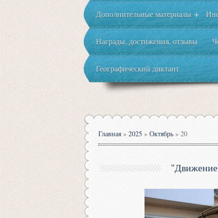
Дополнительные материалы
Ин
+
Награды, достижения, отзывы
Ч
Географический диктант
Главная
»
2025
»
Октябрь
»
20
"Движение