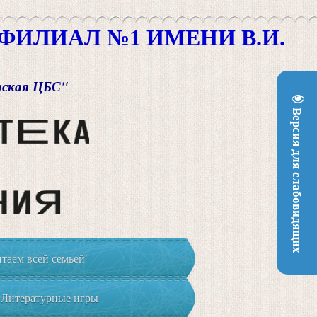
ИЛИАЛ №1 ИМЕНИ В.И.
пская ЦБС"
Версия для слабовидящих
таем всей семьей"
Литературные игры