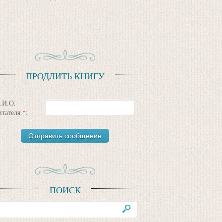
ПРОДЛИТЬ КНИГУ
.И.О.
итателя
*
:
ПОИСК