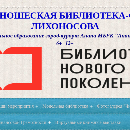
НОШЕСКАЯ БИБЛИОТЕКА-Ф
ЛИХОНОСОВА
ьное образование город-курорт Анапа МБУК "Ана
6+ 12+
ши мероприятия
Модельная библиотека
Фотогалерея "Чи
+
+
нансовой Грамотности
Виртуальные книжные выставки
+