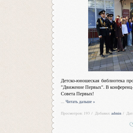
Детско-юношеская библиотека пр
"Движение Первых". В конференц-
Совета Первых!
...
Читать дальше »
Просмотров:
193
Добавил:
admin
Дат