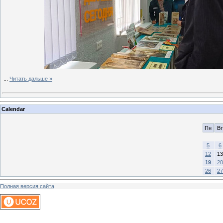
...
Читать дальше »
Calendar
Пн
Вт
5
6
12
13
19
20
26
27
Полная версия сайта