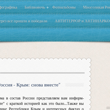
фографика
Библионочь
Фотоальбомы
Многоликая Ро
+
ерез все прошли и победили
АНТИТЕРРОР и АНТИНАРКО
оссия - Крым: снова вместе"
ма в состав России представляем вам информ-
те" с краткой историей как это было...Также вы
олике Республики Крым и интересных фактах о