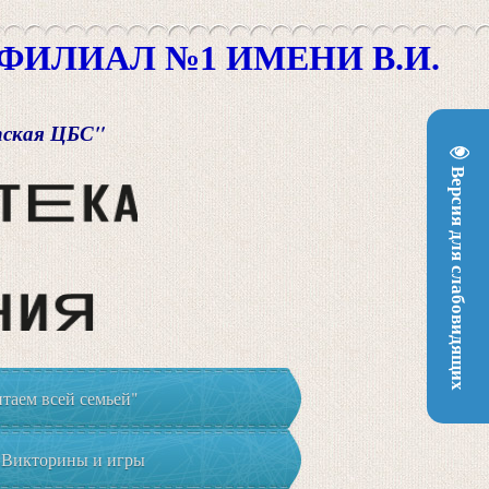
ИЛИАЛ №1 ИМЕНИ В.И.
пская ЦБС"
Версия для слабовидящих
таем всей семьей"
Викторины и игры