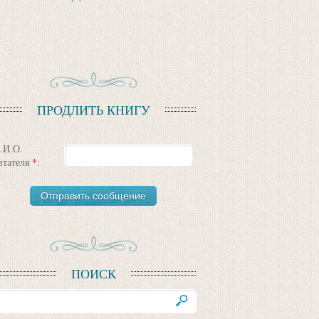
ПРОДЛИТЬ КНИГУ
.И.О.
итателя
*
:
ПОИСК