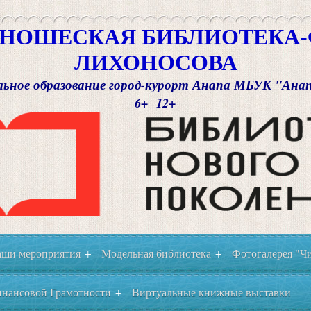
НОШЕСКАЯ БИБЛИОТЕКА-Ф
ЛИХОНОСОВА
ьное образование город-курорт Анапа МБУК "Ана
6+ 12+
ши мероприятия
Модельная библиотека
Фотогалерея "Чи
+
+
нансовой Грамотности
Виртуальные книжные выставки
+