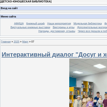
[
ДЕТСКО-ЮНОШЕСКАЯ БИБЛИОТЕКА
]
Вход на сайт
Меню сайта
АФИША
Книжный шкаф
Наши мероприятия
Модельная библиотека
Фо
Виртуальные книжные выставки
Викторины и игры
Дополнительные матер
Награды, достижения, отзывы
Через все прошли и по
Главная
»
2025
»
Март
»
07
Интерактивный диалог "Досуг и 