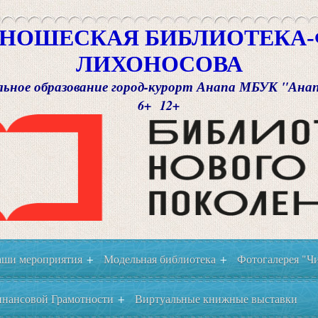
НОШЕСКАЯ БИБЛИОТЕКА-Ф
ЛИХОНОСОВА
ьное образование город-курорт Анапа МБУК "Ана
6+ 12+
ши мероприятия
Модельная библиотека
Фотогалерея "Чи
+
+
нансовой Грамотности
Виртуальные книжные выставки
+