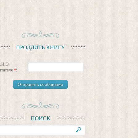
ПРОДЛИТЬ КНИГУ
.И.О.
итателя
*
:
ПОИСК