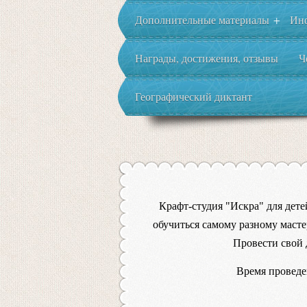
Дополнительные материалы
Ин
+
Награды, достижения, отзывы
Ч
Географический диктант
Крафт-студия "Искра" для дет
обучиться самому разному масте
Провести свой 
Время провед