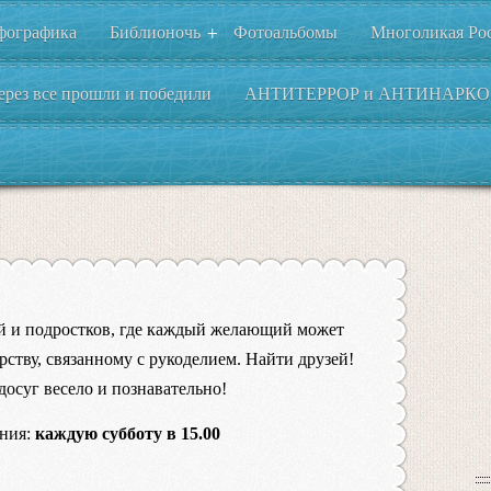
фографика
Библионочь
Фотоальбомы
Многоликая Ро
+
ерез все прошли и победили
АНТИТЕРРОР и АНТИНАРКО
ей и подростков, где каждый желающий может
рству, связанному с рукоделием. Найти друзей!
досуг весело и познавательно!
ения:
каждую субботу в 15.00