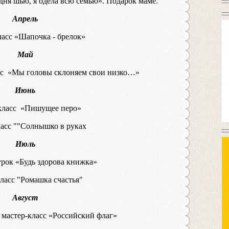
дня шью, я одела всю семью». Подарок маме.
Апрель
асс «Шапочка - брелок»
Май
асс «Мы головы склоняем свои низко…»
Июнь
класс «Пишущее перо»
асс ""Солнышко в руках
Июль
рок «Будь здорова книжка»
ласс "Ромашка счастья"
Август
мастер-класс «Российский флаг»