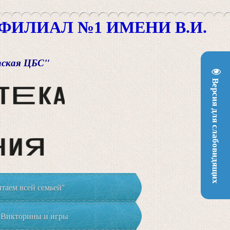
ИЛИАЛ №1 ИМЕНИ В.И.
пская ЦБС"
Версия для слабовидящих
таем всей семьей"
Викторины и игры