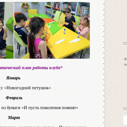
Ф
ч
тический план работы клуба*
Январь
сс «Новогодний петушок»
Февраль
и из бумаги «И пусть поколения помнят»
Март