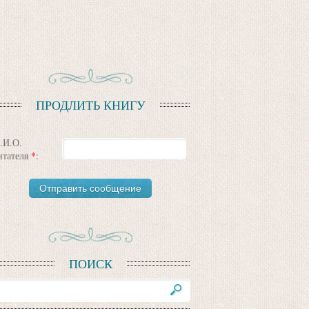
ПРОДЛИТЬ КНИГУ
.И.О.
итателя
*
:
ПОИСК