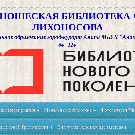
НОШЕСКАЯ БИБЛИОТЕКА-Ф
ЛИХОНОСОВА
ьное образование город-курорт Анапа МБУК "Ана
6+ 12+
ши мероприятия
Модельная библиотека
Фотогалерея "Чи
+
+
нансовой Грамотности
Виртуальные книжные выставки
+