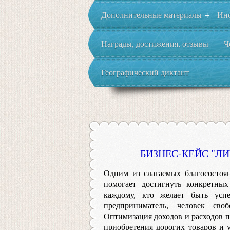
Дополнительные материалы
Ин
+
Награды, достижения, отзывы
Ч
Географический диктант
БИЗНЕС-КЕЙС "Л
Одним из слагаемых благосостоян
помогает достигнуть конкретны
каждому, кто желает быть усп
предприниматель, человек св
Оптимизация доходов и расходов п
приобретения дорогих товаров и 