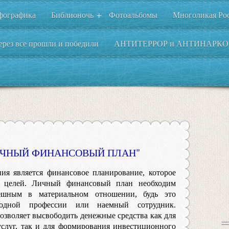
фографика
Библионочь
Фотоальбомы
Многоликая Ро
+
ерез все прошли и победили
АНТИТЕРРОР и АНТИНАРКО
ИЧНЫЙ ФИНАНСОВЫЙ ПЛАН"
ия является финансовое планирование, которое
х целей. Личный финансовый план необходим
ешным в материальном отношении, будь это
ободной профессии или наемный сотрудник.
озволяет высвободить денежные средства как для
услуг, так и для формирования инвестиционного