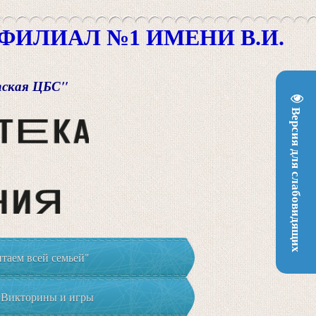
ИЛИАЛ №1 ИМЕНИ В.И.
пская ЦБС"
Версия для слабовидящих
таем всей семьей"
Викторины и игры